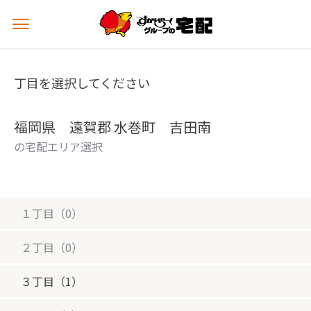
メ
ニ
ュ
ー
丁目を選択してください
を
開
く
福岡県 遠賀郡 水巻町 吉田南
の宅配エリア選択
１丁目（0）
２丁目（0）
３丁目（1）