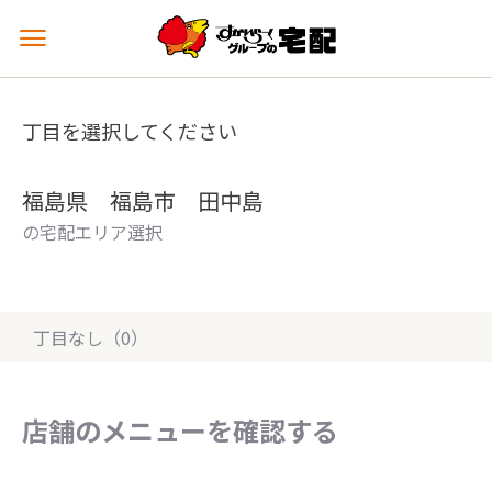
メ
ニ
ュ
ー
丁目を選択してください
を
開
く
福島県 福島市 田中島
の宅配エリア選択
丁目なし（0）
店舗のメニューを確認する