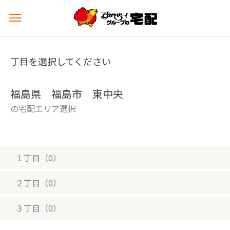
メ
ニ
ュ
ー
丁目を選択してください
を
開
く
福島県 福島市 東中央
の宅配エリア選択
１丁目（0）
２丁目（0）
３丁目（0）