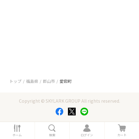
トップ
福島県
郡山市
愛宕町
Copyright © SKYLARK GROUP All rights reserved.
ホ
検
ロ
カ
ー
索
グ
ー
ホーム
検索
ログイン
カート