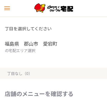
メ
ニ
ュ
ー
丁目を選択してください
を
開
く
福島県 郡山市 愛宕町
の宅配エリア選択
丁目なし（0）
店舗のメニューを確認する