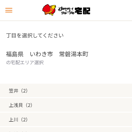
メ
ニ
ュ
ー
丁目を選択してください
を
開
く
福島県 いわき市 常磐湯本町
の宅配エリア選択
笠井（2）
上浅貝（2）
上川（2）