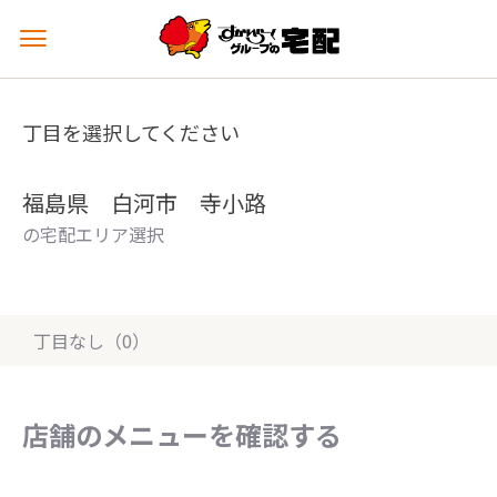
メ
ニ
ュ
ー
丁目を選択してください
を
開
く
福島県 白河市 寺小路
の宅配エリア選択
丁目なし（0）
店舗のメニューを確認する