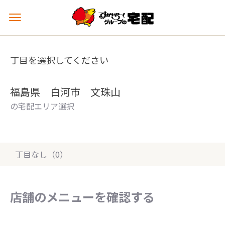
メ
ニ
ュ
ー
丁目を選択してください
を
開
く
福島県 白河市 文珠山
の宅配エリア選択
丁目なし（0）
店舗のメニューを確認する