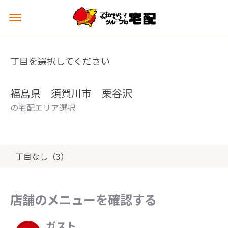
メ
ニ
ュ
ー
丁目を選択してください
を
開
く
福島県 須賀川市 栗谷沢
の宅配エリア選択
丁目なし（3）
店舗のメニューを確認する
ガスト