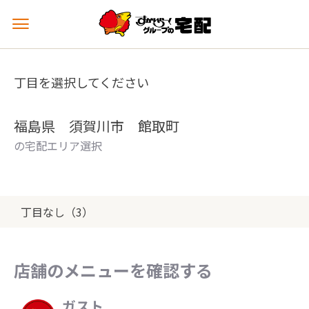
メ
ニ
ュ
ー
丁目を選択してください
を
開
く
福島県 須賀川市 館取町
の宅配エリア選択
丁目なし（3）
店舗のメニューを確認する
ガスト