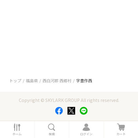
トップ
福島県
西白河郡 西郷村
字豊作西
Copyright © SKYLARK GROUP All rights reserved.
ホ
検
ロ
カ
ー
索
グ
ー
ホーム
検索
ログイン
カート