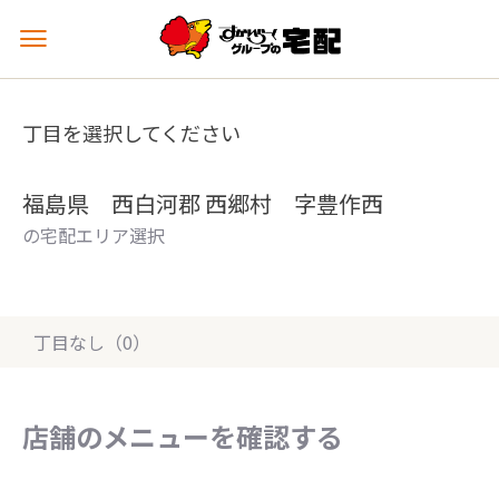
メ
ニ
ュ
ー
丁目を選択してください
を
開
く
福島県 西白河郡 西郷村 字豊作西
の宅配エリア選択
丁目なし（0）
店舗のメニューを確認する