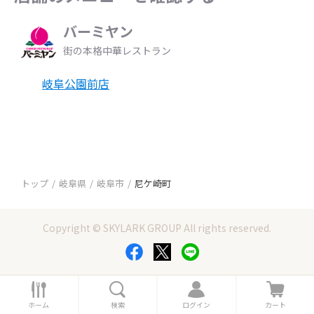
バーミヤン
街の本格中華レストラン
岐阜公園前店
トップ
岐阜県
岐阜市
尼ケ崎町
Copyright © SKYLARK GROUP All rights reserved.
ホ
検
ロ
カ
ー
索
グ
ー
ホーム
検索
ログイン
カート