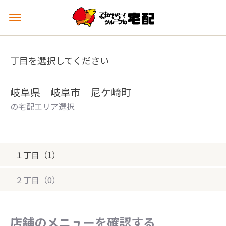
メ
ニ
ュ
ー
丁目を選択してください
を
開
く
岐阜県 岐阜市 尼ケ崎町
の宅配エリア選択
１丁目（1）
２丁目（0）
店舗のメニューを確認する