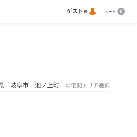
ロ
ゲスト
0
様
カート
グ
イ
ン
県 岐阜市 池ノ上町
の宅配エリア選択