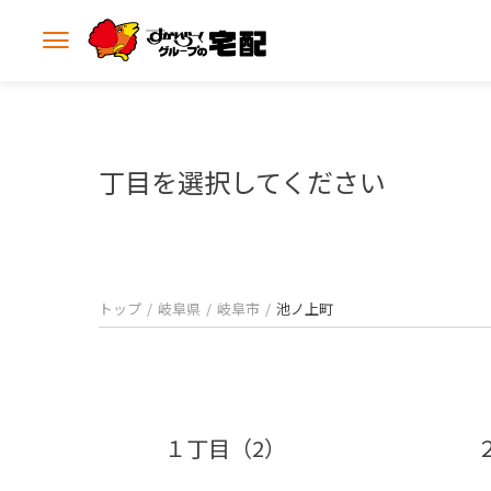
メ
ニ
ュ
ー
を
開
丁目を選択してください
く
トップ
岐阜県
岐阜市
池ノ上町
１丁目（2）