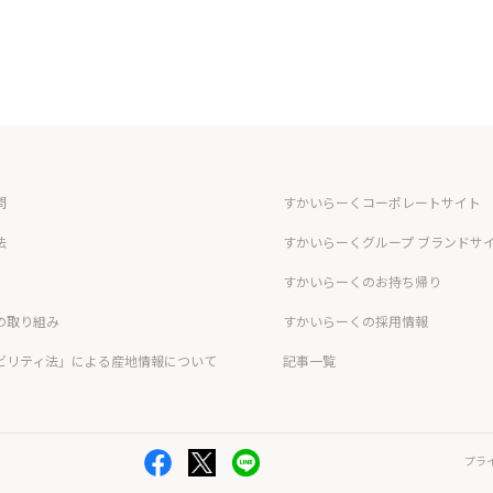
問
すかいらーくコーポレートサイト
法
すかいらーくグループ ブランドサ
すかいらーくのお持ち帰り
の取り組み
すかいらーくの採用情報
ビリティ法」による産地情報について
記事一覧
プラ