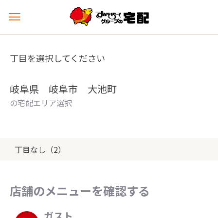
メ
ニ
ュ
ー
丁目を選択してください
を
開
く
岐阜県 岐阜市 大池町
の宅配エリア選択
丁目なし（2）
店舗のメニューを確認する
ガスト