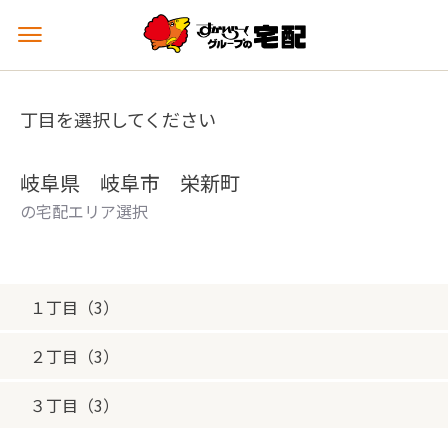
メ
ニ
ュ
ー
丁目を選択してください
を
開
く
岐阜県 岐阜市 栄新町
の宅配エリア選択
１丁目（3）
２丁目（3）
３丁目（3）