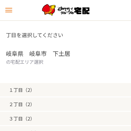
メ
ニ
ュ
ー
丁目を選択してください
を
開
く
岐阜県 岐阜市 下土居
の宅配エリア選択
１丁目（2）
２丁目（2）
３丁目（2）