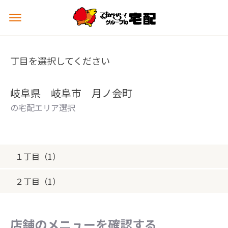
メ
ニ
ュ
ー
丁目を選択してください
を
開
く
岐阜県 岐阜市 月ノ会町
の宅配エリア選択
１丁目（1）
２丁目（1）
店舗のメニューを確認する