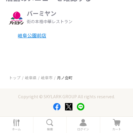
バーミヤン
街の本格中華レストラン
岐阜公園前店
トップ
岐阜県
岐阜市
月ノ会町
Copyright © SKYLARK GROUP All rights reserved.
ホ
検
ロ
カ
ー
索
グ
ー
ホーム
検索
ログイン
カート