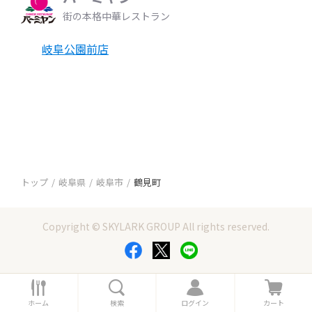
街の本格中華レストラン
岐阜公園前店
トップ
岐阜県
岐阜市
鶴見町
Copyright © SKYLARK GROUP All rights reserved.
ホ
検
ロ
カ
ー
索
グ
ー
ホーム
検索
ログイン
カート