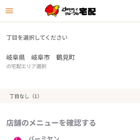
メ
ニ
ュ
ー
丁目を選択してください
を
開
く
岐阜県 岐阜市 鶴見町
の宅配エリア選択
丁目なし（1）
店舗のメニューを確認する
バーミヤン