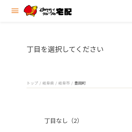
メ
ニ
ュ
ー
を
開
丁目を選択してください
く
トップ
岐阜県
岐阜市
豊岡町
丁目なし（2）