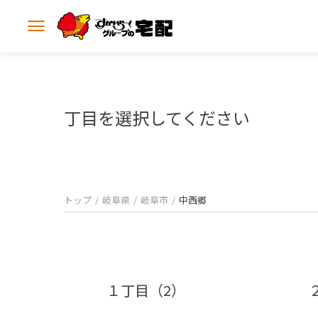
メ
ニ
ュ
ー
を
開
丁目を選択してください
く
トップ
岐阜県
岐阜市
中西郷
１丁目（2）