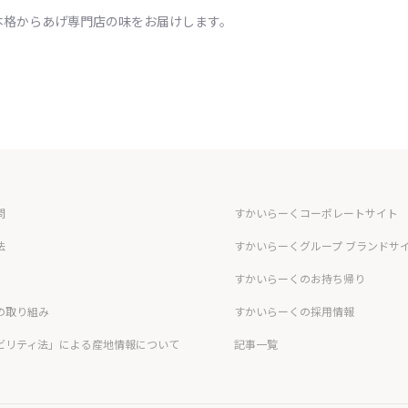
本格からあげ専門店の味をお届けします。
問
すかいらーくコーポレートサイト
法
すかいらーくグループ ブランドサ
すかいらーくのお持ち帰り
の取り組み
すかいらーくの採用情報
ビリティ法」による産地情報について
記事一覧