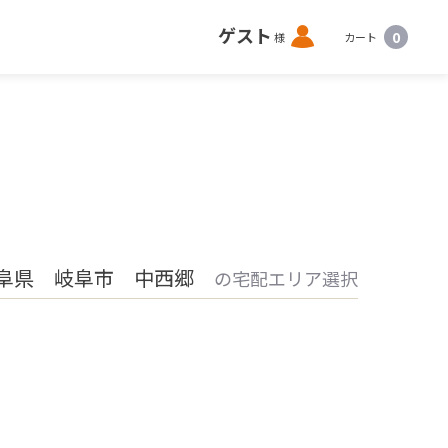
ロ
ゲスト
0
様
カート
グ
イ
ン
阜県 岐阜市 中西郷
の宅配エリア選択