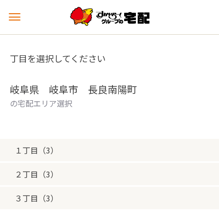
メ
ニ
ュ
ー
丁目を選択してください
を
開
く
岐阜県 岐阜市 長良南陽町
の宅配エリア選択
１丁目（3）
２丁目（3）
３丁目（3）