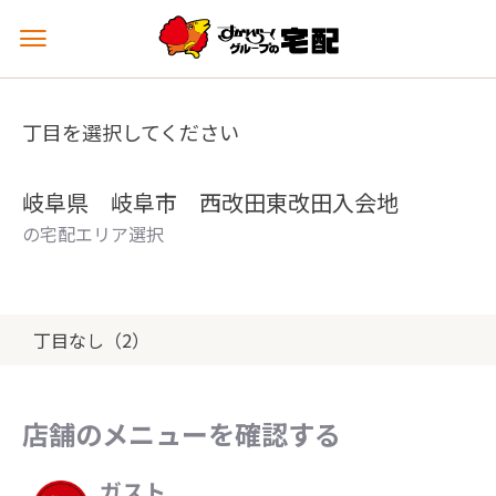
メ
ニ
ュ
ー
丁目を選択してください
を
開
く
岐阜県 岐阜市 西改田東改田入会地
の宅配エリア選択
丁目なし（2）
店舗のメニューを確認する
ガスト