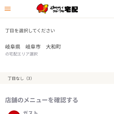
メ
ニ
ュ
ー
丁目を選択してください
を
開
く
岐阜県 岐阜市 大和町
の宅配エリア選択
丁目なし（3）
店舗のメニューを確認する
ガスト