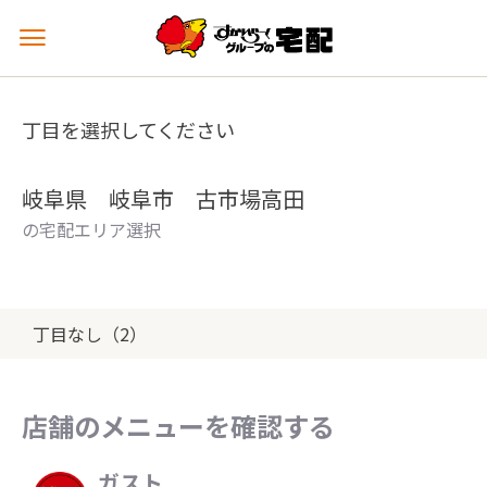
メ
ニ
ュ
ー
丁目を選択してください
を
開
く
岐阜県 岐阜市 古市場高田
の宅配エリア選択
丁目なし（2）
店舗のメニューを確認する
ガスト