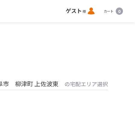
ロ
ゲスト
0
様
カート
グ
イ
ン
阜市 柳津町 上佐波東
の宅配エリア選択