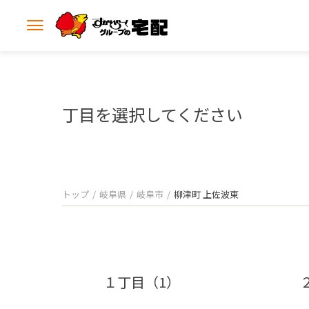
メ
ニ
ュ
ー
を
開
丁目を選択してください
く
トップ
岐阜県
岐阜市
柳津町 上佐波東
１丁目（1）