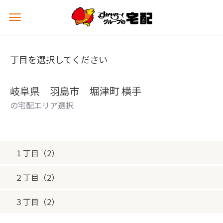
メ
ニ
ュ
ー
丁目を選択してください
を
開
く
岐阜県 羽島市 堀津町 横手
の宅配エリア選択
１丁目（2）
２丁目（2）
３丁目（2）