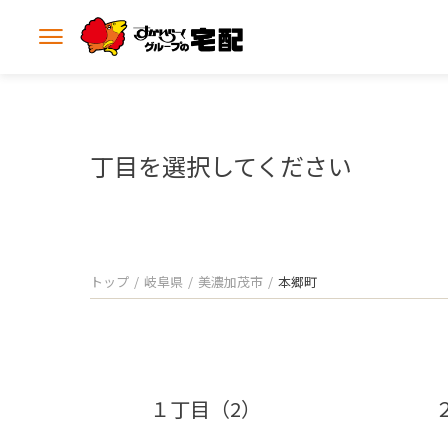
メ
ニ
ュ
ー
を
開
丁目を選択してください
く
トップ
岐阜県
美濃加茂市
本郷町
１丁目（2）