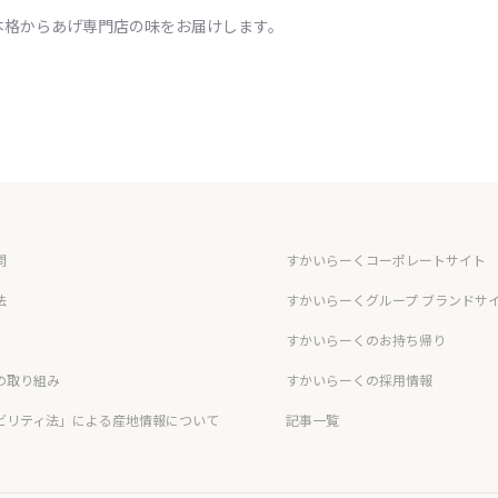
本格からあげ専門店の味をお届けします。
問
すかいらーくコーポレートサイト
法
すかいらーくグループ ブランドサ
すかいらーくのお持ち帰り
の取り組み
すかいらーくの採用情報
ビリティ法」による産地情報について
記事一覧