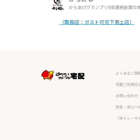
からあげグランプリ9年連続金賞の
（取扱店：ガスト可児下恵土店）
よくあるご質
宅配ご利用方
お問い合わせ
安全・安心へ
「米トレーサ