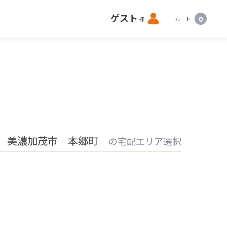
ロ
ゲスト
0
様
カート
グ
イ
ン
 美濃加茂市 本郷町
の宅配エリア選択