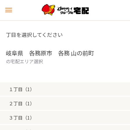
メ
ニ
ュ
ー
丁目を選択してください
を
開
く
岐阜県 各務原市 各務 山の前町
の宅配エリア選択
１丁目（1）
２丁目（1）
３丁目（1）