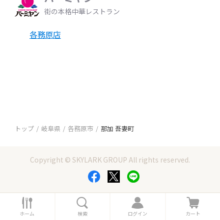
街の本格中華レストラン
各務原店
トップ
岐阜県
各務原市
那加 吾妻町
Copyright © SKYLARK GROUP All rights reserved.
ホ
検
ロ
カ
ー
索
グ
ー
ホーム
検索
ログイン
カート