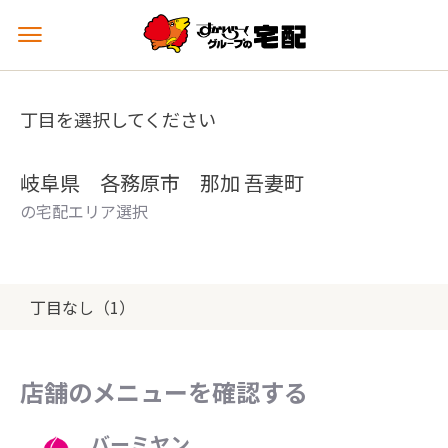
メ
ニ
ュ
ー
丁目を選択してください
を
開
く
岐阜県 各務原市 那加 吾妻町
の宅配エリア選択
丁目なし（1）
店舗のメニューを確認する
バーミヤン