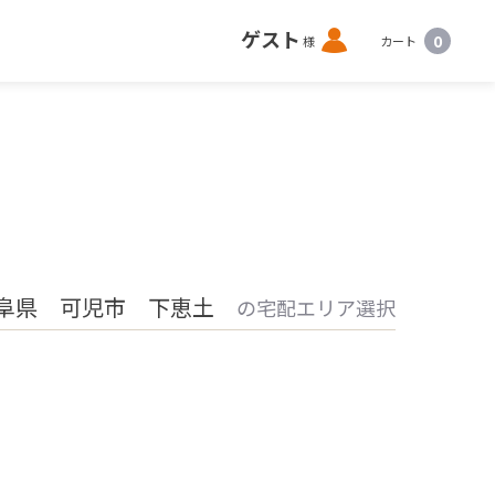
ロ
ゲスト
0
様
カート
グ
イ
ン
阜県 可児市 下恵土
の宅配エリア選択