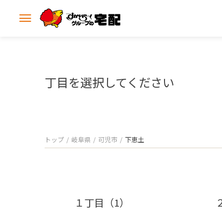
メ
ニ
ュ
ー
を
開
丁目を選択してください
く
トップ
岐阜県
可児市
下恵土
１丁目（1）