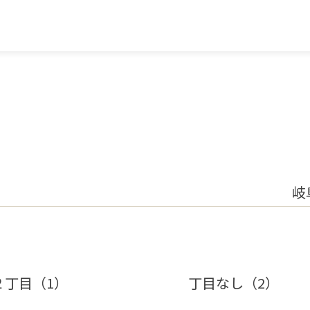
岐
２丁目（1）
丁目なし（2）