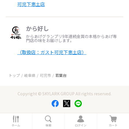
可児下恵土店
から好し
からあげグランプリ9年連続金賞の本格からあげ専
門店の味をお届けします。
（取扱店：ガスト可児下恵土店）
トップ
岐阜県
可児市
若葉台
Copyright © SKYLARK GROUP All rights reserved.
ホ
検
ロ
カ
ー
索
グ
ー
ホーム
検索
ログイン
カート