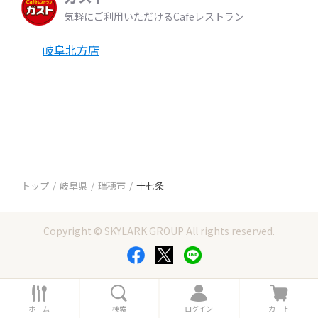
気軽にご利用いただけるCafeレストラン
岐阜北方店
トップ
岐阜県
瑞穂市
十七条
Copyright © SKYLARK GROUP All rights reserved.
ホ
検
ロ
カ
ー
索
グ
ー
ホーム
検索
ログイン
カート