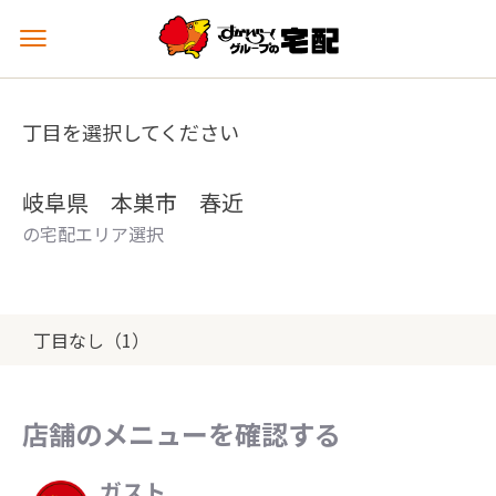
メ
ニ
ュ
ー
丁目を選択してください
を
開
く
岐阜県 本巣市 春近
の宅配エリア選択
丁目なし（1）
店舗のメニューを確認する
ガスト