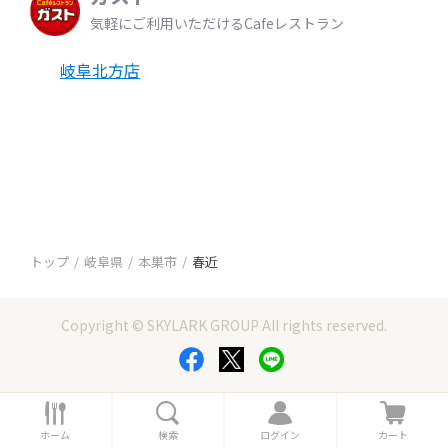
気軽にご利用いただけるCafeレストラン
岐阜北方店
トップ
岐阜県
本巣市
春近
Copyright © SKYLARK GROUP All rights reserved.
ホ
検
ロ
カ
ー
索
グ
ー
ホーム
検索
ログイン
カート