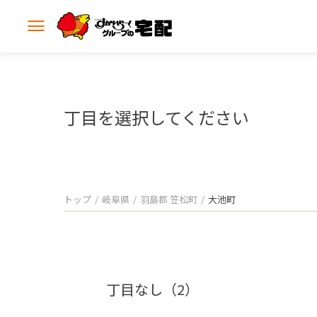
メ
ニ
ュ
ー
を
開
丁目を選択してください
く
トップ
岐阜県
羽島郡 笠松町
大池町
丁目なし（2）