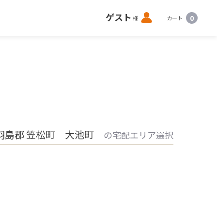
ロ
ゲスト
0
様
カート
グ
イ
ン
羽島郡 笠松町 大池町
の宅配エリア選択