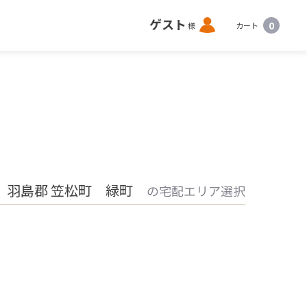
ロ
ゲスト
0
様
カート
グ
イ
ン
 羽島郡 笠松町 緑町
の宅配エリア選択