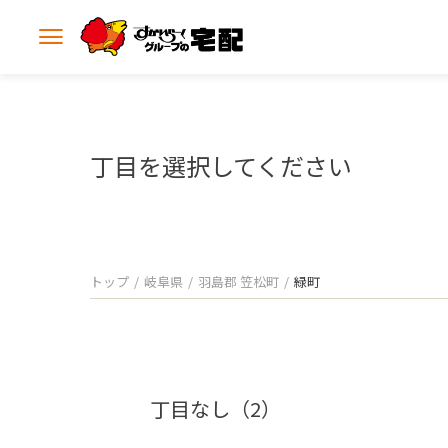
メ
ニ
ュ
ー
を
開
丁目を選択してください
く
トップ
岐阜県
羽島郡 笠松町
緑町
丁目なし（2）