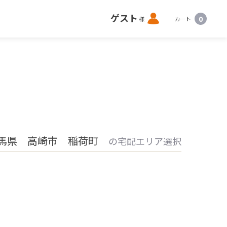
ロ
ゲスト
0
様
カート
グ
イ
ン
馬県 高崎市 稲荷町
の宅配エリア選択