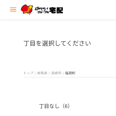
メ
ニ
ュ
ー
を
開
丁目を選択してください
く
トップ
群馬県
高崎市
稲荷町
丁目なし（6）