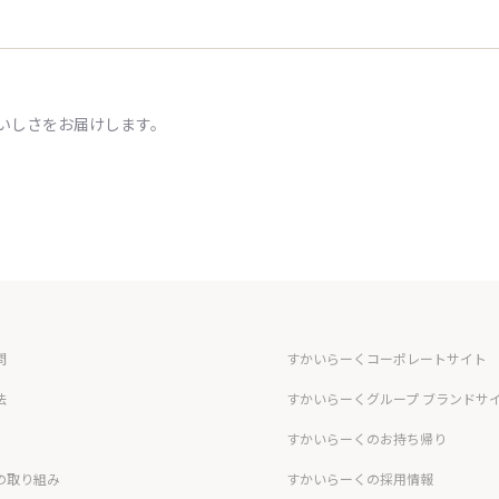
いしさをお届けします。
問
すかいらーくコーポレートサイト
法
すかいらーくグループ ブランドサ
すかいらーくのお持ち帰り
の取り組み
すかいらーくの採用情報