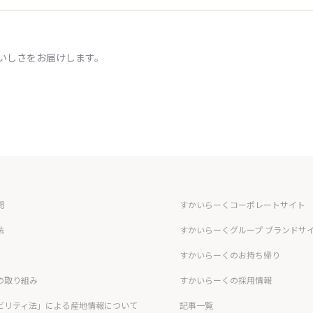
いしさをお届けします。
問
すかいらーくコーポレートサイト
法
すかいらーくグループ ブランドサ
すかいらーくのお持ち帰り
の取り組み
すかいらーくの採用情報
ビリティ法」による産地情報について
記事一覧