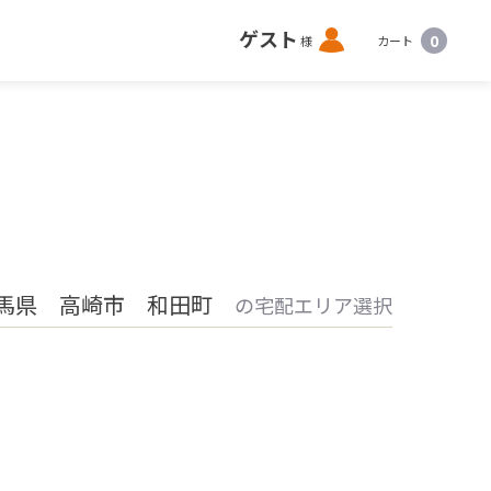
ロ
ゲスト
0
様
カート
グ
イ
ン
馬県 高崎市 和田町
の宅配エリア選択