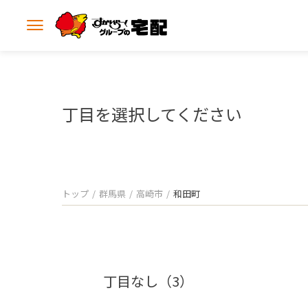
メ
ニ
ュ
ー
を
開
丁目を選択してください
く
トップ
群馬県
高崎市
和田町
丁目なし（3）