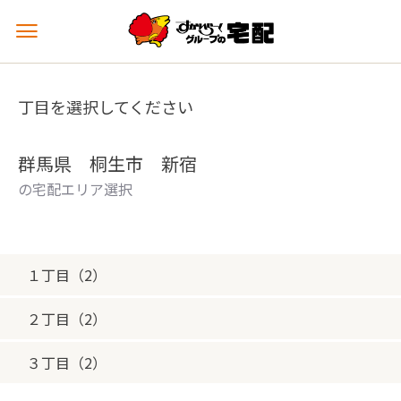
メ
ニ
ュ
ー
丁目を選択してください
を
開
く
群馬県 桐生市 新宿
の宅配エリア選択
１丁目（2）
２丁目（2）
３丁目（2）