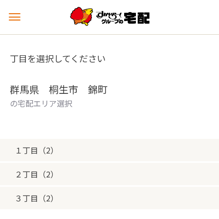
メ
ニ
ュ
ー
丁目を選択してください
を
開
く
群馬県 桐生市 錦町
の宅配エリア選択
１丁目（2）
２丁目（2）
３丁目（2）