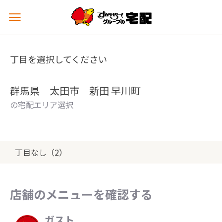
メ
ニ
ュ
ー
丁目を選択してください
を
開
く
群馬県 太田市 新田 早川町
の宅配エリア選択
丁目なし（2）
店舗のメニューを確認する
ガスト