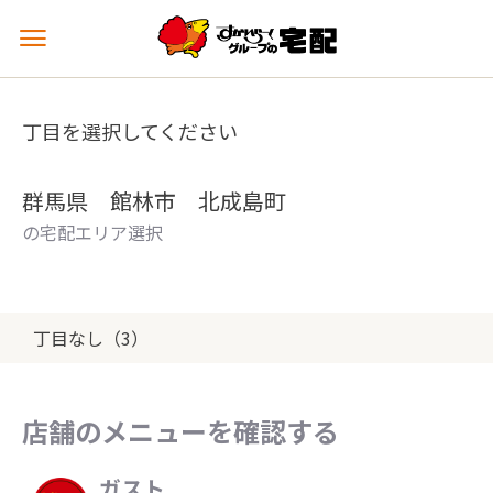
メ
ニ
ュ
ー
丁目を選択してください
を
開
く
群馬県 館林市 北成島町
の宅配エリア選択
丁目なし（3）
店舗のメニューを確認する
ガスト