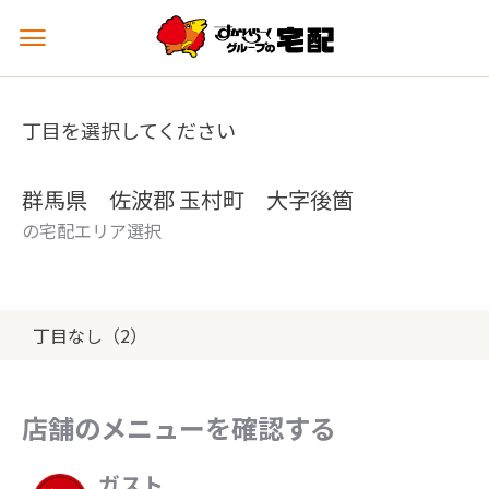
メ
ニ
ュ
ー
丁目を選択してください
を
開
く
群馬県 佐波郡 玉村町 大字後箇
の宅配エリア選択
丁目なし（2）
店舗のメニューを確認する
ガスト