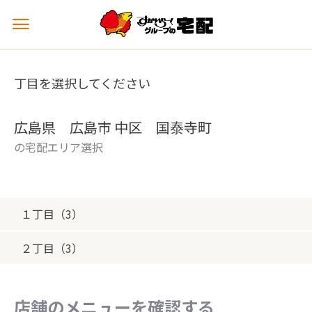
メ
ニ
ュ
ー
丁目を選択してください
を
開
く
広島県 広島市 中区 国泰寺町
の宅配エリア選択
１丁目（3）
２丁目（3）
店舗のメニューを確認する