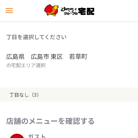
メ
ニ
ュ
ー
丁目を選択してください
を
開
く
広島県 広島市 東区 若草町
の宅配エリア選択
丁目なし（3）
店舗のメニューを確認する
ガスト