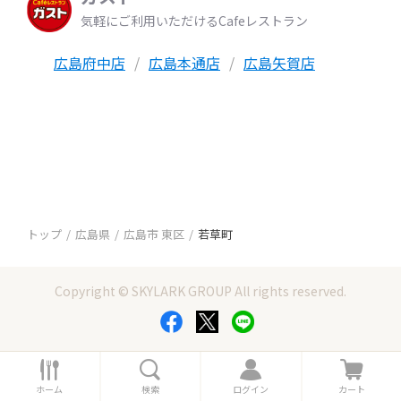
気軽にご利用いただけるCafeレストラン
広島府中店
広島本通店
広島矢賀店
トップ
広島県
広島市 東区
若草町
Copyright © SKYLARK GROUP All rights reserved.
ホ
検
ロ
カ
ー
索
グ
ー
ホーム
検索
ログイン
カート