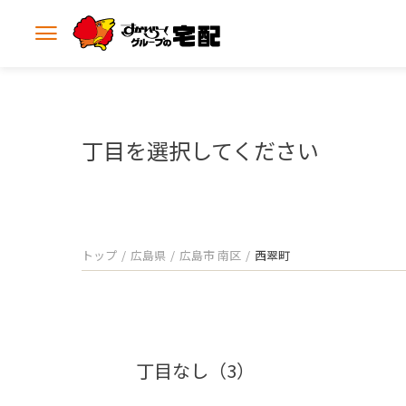
メ
ニ
ュ
ー
を
開
丁目を選択してください
く
トップ
広島県
広島市 南区
西翠町
丁目なし（3）