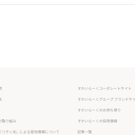
問
すかいらーくコーポレートサイト
法
すかいらーくグループ ブランドサ
すかいらーくのお持ち帰り
の取り組み
すかいらーくの採用情報
ビリティ法」による産地情報について
記事一覧