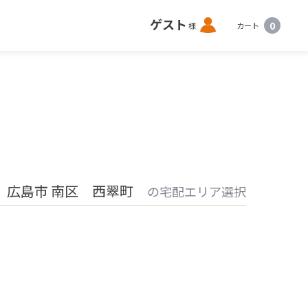
ロ
ゲスト
0
様
カート
グ
イ
ン
 広島市 南区 西翠町
の宅配エリア選択