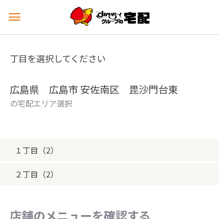
メ
ニ
ュ
ー
丁目を選択してください
を
開
く
広島県 広島市 安佐南区 毘沙門台東
の宅配エリア選択
１丁目（2）
２丁目（2）
店舗のメニューを確認する