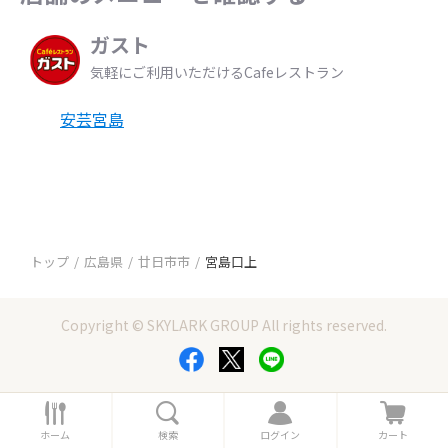
ガスト
気軽にご利用いただけるCafeレストラン
安芸宮島
トップ
広島県
廿日市市
宮島口上
Copyright © SKYLARK GROUP All rights reserved.
ホ
検
ロ
カ
ー
索
グ
ー
ホーム
検索
ログイン
カート