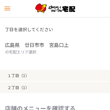
メ
ニ
ュ
ー
丁目を選択してください
を
開
く
広島県 廿日市市 宮島口上
の宅配エリア選択
１丁目（1）
２丁目（1）
店舗のメニューを確認する