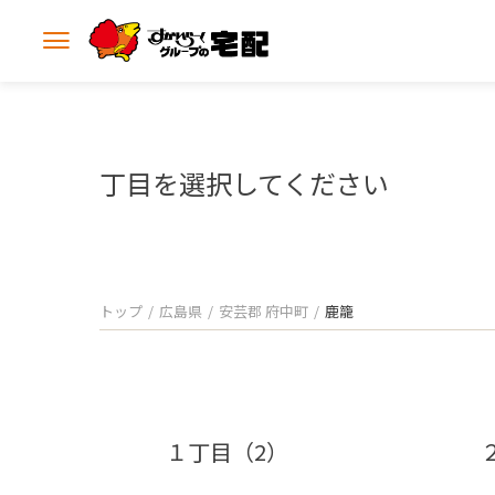
メ
ニ
ュ
ー
を
開
丁目を選択してください
く
トップ
広島県
安芸郡 府中町
鹿籠
１丁目（2）