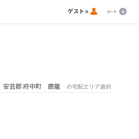
ロ
ゲスト
0
様
カート
グ
イ
ン
 安芸郡 府中町 鹿籠
の宅配エリア選択