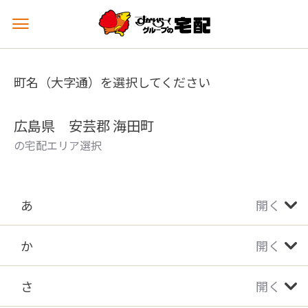
メ
ニ
ュ
ー
町名（大字通）を選択してください
を
開
く
広島県 安芸郡 海田町
の宅配エリア選択
あ
開く
か
開く
さ
開く