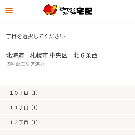
メ
ニ
ュ
ー
丁目を選択してください
を
開
く
北海道 札幌市 中央区 北６条西
の宅配エリア選択
１０丁目（1）
１１丁目（1）
１２丁目（1）