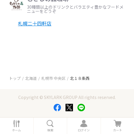
30種類以上のドリンクとバラエティ豊かなフードメ
ニューをどうぞ
札幌二十四軒店
トップ
北海道
札幌市 中央区
北１８条西
Copyright © SKYLARK GROUP All rights reserved.
ホ
検
ロ
カ
ー
索
グ
ー
ホーム
検索
ログイン
カート