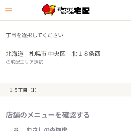
メ
ニ
ュ
ー
丁目を選択してください
を
開
く
北海道 札幌市 中央区 北１８条西
の宅配エリア選択
１５丁目（1）
店舗のメニューを確認する
むさしの森珈琲